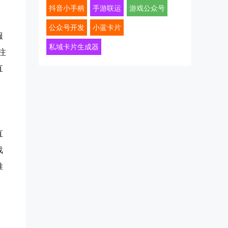
抖音小手柄
手游联运
游戏公众号
公众号开发
小蓝卡片
服
私域卡片生成器
注
直
直
战
推