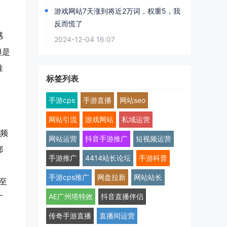
游戏网站7天涨到将近2万词，权重5，我
反而慌了
感
2024-12-04 16:07
但是
推
标签列表
手游cps
手游直播
网站seo
网站引流
游戏网站
私域运营
视频
网站运营
抖音手游推广
短视频运营
都
手游推广
4414站长论坛
手游科普
手游cps推广
网盘拉新
网站站长
至
AE广州塔特效
抖音直播伴侣
广
传奇手游直播
直播间运营