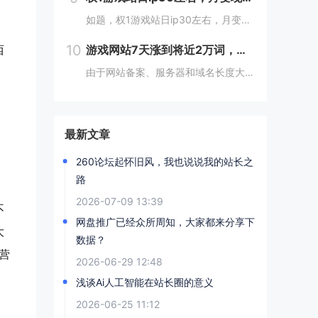
如题，权1游戏站日ip30左右，月变现万八千是不是吹牛不打草稿？这也是我偶尔在4414站长论坛有过几次论述的内容，谨言慎行一直是我做事的原则，但是在一个气氛尤为消极的站长论坛发布这样的言论，无疑迎来的都是质疑和diss！但我相信，个别在我本...
10
西
游戏网站7天涨到将近2万词，权重5，我反而慌了
。
由于网站备案、服务器和域名长度大方向性的错误选择，或者种种原因吧，愈来愈发现自己手里这个游戏网站喜欢不起来了。本来在一个月前就有中介主动加过来问出不出网站，当时权2左右，没有反对，但是一个月过去了没人问津。殊不知，最近网站在一周内爱站词库疯...
最新文章
260论坛起怀旧风，我也说说我的站长之
路
2026-07-09 13:39
不
网盘推广已经众所周知，大家都来分享下
大
数据？
营
2026-06-29 12:48
浅谈Ai人工智能在站长圈的意义
2026-06-25 11:12