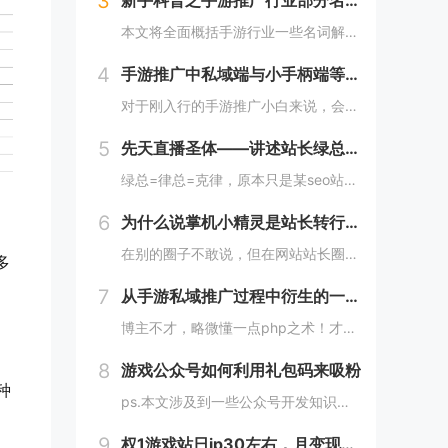
3
新手科普之手游推广行业部分名词解释
本文将全面概括手游行业一些名词解释，权当给新手的一些科普，手游行业鱼龙混杂，外行人想彻底入行有两个相对较好的办法，一个就是去手游公司上班，任意岗位都行，呆久了耳濡目染，可以轻松入门。另一个就是有人带你，提前是遇到靠谱的人，不然很难融入圈子！...
4
手游推广中私域端与小手柄端等基本常识讲解
对于刚入行的手游推广小白来说，会经常遇到一些常见的话术费解，比如什么是私域端什么是小手柄？其实，从抖音直播来入行手游推广是小白成长最快速的方式，而没有之一！抖音直播往往只需要1个人力即可基本解决所有推广环节的事情，例如一边开播，一变用其他抖...
5
先天直播圣体——讲述站长绿总直播背后的那些事
绿总=律总=克律，原本只是某seo站长群一个名不见经传小小站长，近来却被群里的部分站长称为“先天直播圣体”，何为先天直播圣体？顾名思义，也就是在相同的条件下，搞手游直播的效果远远大于其他人，直播收益数据也更是一骑绝尘，这也惹来不少站长的羡慕...
6
为什么说掌机小精灵是站长转行手游推广的一款神级产品
在别的圈子不敢说，但在网站站长圈，掌机小精灵肯定是一款耳熟能详的手游产品，纵观4414论坛以及4414论坛所衍生的各类站长交流群，有那么一个人几乎苦口婆心的在宣传这款游戏的推广方法以及推广数据。这个人自然不用说是谁了，肯定是博主本人啦。毕竟...
多
7
从手游私域推广过程中衍生的一个卡片工具网站
博主不才，略微懂一点php之术！才有了这个工具网站的诞生，且网站用户日渐增长，算是拿捏了一个工具需求的痛点。不知道从什么时候起，推广手游不再是以传统网站制作应用详情页，再挂载下载地址供游戏玩家自助下载为主了，模式逐渐变为先引流游戏玩家添加微...
8
游戏公众号如何利用礼包码来吸粉
种
ps.本文涉及到一些公众号开发知识，但不影响推广方法学习~做游戏推广的小伙伴，手里必不可少的都有一个游戏内容性质的微信公众号吧，毕竟在私域推广中，微信公众号不仅能承接内容分享转发，还能利用公众号游戏攻略内容或礼包码福利来沉淀用户。而且在当下...
9
权1游戏站日ip30左右，月变现万八千是不是吹牛不打草稿？