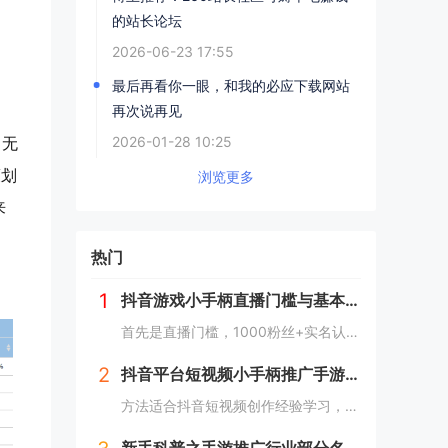
的站长论坛
2026-06-23 17:55
最后再看你一眼，和我的必应下载网站
再次说再见
（无
2026-01-28 10:25
策划
浏览更多
来
热门
1
抖音游戏小手柄直播门槛与基本技巧
首先是直播门槛，1000粉丝+实名认证，才可以开通抖音游戏推广，俗称抖音小手柄，我们可以理解为抖音直播的商业化组件，等同于带货直播间的小黄车，只不过小黄车挂的是货品，而小手柄里面一般只是挂单独一款手游。直播手游一般在电脑端进行，手机端直播肯...
2
抖音平台短视频小手柄推广手游超详细教程
方法适合抖音短视频创作经验学习，如果是抖音中视频，因为中视频主要是靠做粉丝量和播放量来获取收益的，那就不适合我这个方法。具体做法是，3~5个抖音号同步进行，只做一款游戏，但是这款游戏你肯定要提前想好，因为我是做手游cps推广的，所以自身与朋...