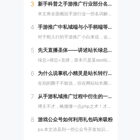
3
新手科普之手游推广行业部分名词解释
本文将全面概括手游行业一些名词解释，权当给新手的一些科普，手游行业鱼龙混杂，外行人想彻底入行有两个相对较好的办法，一个就是去手游公司上班，任意岗位都行，呆久了耳濡目染，可以轻松入门。另一个就是有人带你，提前是遇到靠谱的人，不然很难融入圈子！...
4
手游推广中私域端与小手柄端等基本常识讲解
对于刚入行的手游推广小白来说，会经常遇到一些常见的话术费解，比如什么是私域端什么是小手柄？其实，从抖音直播来入行手游推广是小白成长最快速的方式，而没有之一！抖音直播往往只需要1个人力即可基本解决所有推广环节的事情，例如一边开播，一变用其他抖...
5
先天直播圣体——讲述站长绿总直播背后的那些事
绿总=律总=克律，原本只是某seo站长群一个名不见经传小小站长，近来却被群里的部分站长称为“先天直播圣体”，何为先天直播圣体？顾名思义，也就是在相同的条件下，搞手游直播的效果远远大于其他人，直播收益数据也更是一骑绝尘，这也惹来不少站长的羡慕...
6
为什么说掌机小精灵是站长转行手游推广的一款神级产品
在别的圈子不敢说，但在网站站长圈，掌机小精灵肯定是一款耳熟能详的手游产品，纵观4414论坛以及4414论坛所衍生的各类站长交流群，有那么一个人几乎苦口婆心的在宣传这款游戏的推广方法以及推广数据。这个人自然不用说是谁了，肯定是博主本人啦。毕竟...
7
从手游私域推广过程中衍生的一个卡片工具网站
博主不才，略微懂一点php之术！才有了这个工具网站的诞生，且网站用户日渐增长，算是拿捏了一个工具需求的痛点。不知道从什么时候起，推广手游不再是以传统网站制作应用详情页，再挂载下载地址供游戏玩家自助下载为主了，模式逐渐变为先引流游戏玩家添加微...
8
游戏公众号如何利用礼包码来吸粉
ps.本文涉及到一些公众号开发知识，但不影响推广方法学习~做游戏推广的小伙伴，手里必不可少的都有一个游戏内容性质的微信公众号吧，毕竟在私域推广中，微信公众号不仅能承接内容分享转发，还能利用公众号游戏攻略内容或礼包码福利来沉淀用户。而且在当下...