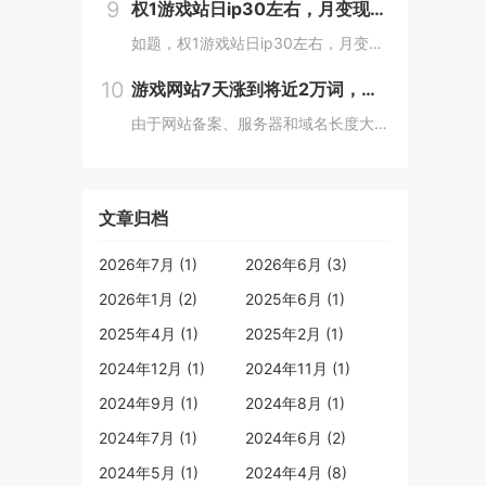
9
权1游戏站日ip30左右，月变现万八千是不是吹牛不打草稿？
如题，权1游戏站日ip30左右，月变现万八千是不是吹牛不打草稿？这也是我偶尔在4414站长论坛有过几次论述的内容，谨言慎行一直是我做事的原则，但是在一个气氛尤为消极的站长论坛发布这样的言论，无疑迎来的都是质疑和diss！但我相信，个别在我本...
10
游戏网站7天涨到将近2万词，权重5，我反而慌了
由于网站备案、服务器和域名长度大方向性的错误选择，或者种种原因吧，愈来愈发现自己手里这个游戏网站喜欢不起来了。本来在一个月前就有中介主动加过来问出不出网站，当时权2左右，没有反对，但是一个月过去了没人问津。殊不知，最近网站在一周内爱站词库疯...
文章归档
2026年7月 (1)
2026年6月 (3)
2026年1月 (2)
2025年6月 (1)
2025年4月 (1)
2025年2月 (1)
2024年12月 (1)
2024年11月 (1)
2024年9月 (1)
2024年8月 (1)
2024年7月 (1)
2024年6月 (2)
2024年5月 (1)
2024年4月 (8)