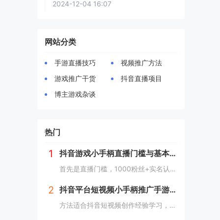
2024-12-04 16:07
网站分类
手游直播技巧
视频推广方法
游戏推广干货
抖音直播项目
博主游戏杂谈
热门
1
抖音游戏小手柄直播门槛与基本技巧
首先是直播门槛，1000粉丝+实名认证，才可以开通抖音游戏推广，俗称抖音小手柄，我们可以理解为抖音直播的商业化组件，等同于带货直播间的小黄车，只不过小黄车挂的是货品，而小手柄里面一般只是挂单独一款手游。直播手游一般在电脑端进行，手机端直播肯...
2
抖音平台短视频小手柄推广手游超详细教程
方法适合抖音短视频创作经验学习，如果是抖音中视频，因为中视频主要是靠做粉丝量和播放量来获取收益的，那就不适合我这个方法。具体做法是，3~5个抖音号同步进行，只做一款游戏，但是这款游戏你肯定要提前想好，因为我是做手游cps推广的，所以自身与朋...